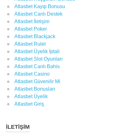
Atlasbet Kayıp Bonusu
Atlasbet Canlı Destek
Atlasbet İletişim
Atlasbet Poker
Atlasbet Blackjack
Atlasbet Rulet
Atlasbet Üyelik İptali
Atlasbet Slot Oyunları
Atlasbet Canlı Bahis
Atlasbet Casino
Atlasbet Güvenilir Mi
Atlasbet Bonusları
Atlasbet Üyelik
Atlasbet Giriş
İLETIŞIM